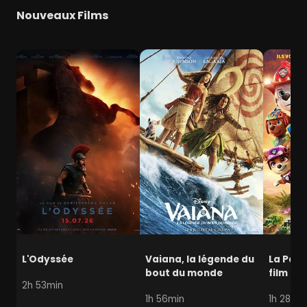
Nouveaux Films
L'Odyssée
Vaiana, la légende du
La Pat' 
bout du monde
film mi
2h 53min
1h 56min
1h 28min