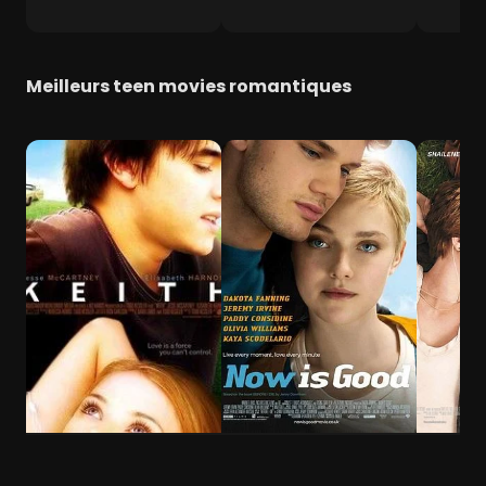
Meilleurs teen movies romantiques
Keith
Now Is Good
Nos éto