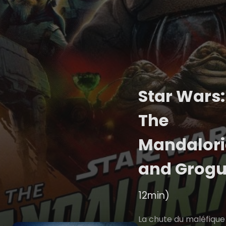
Star Wars:
The
Mandalor
and Grog
12min)
La chute du maléfique