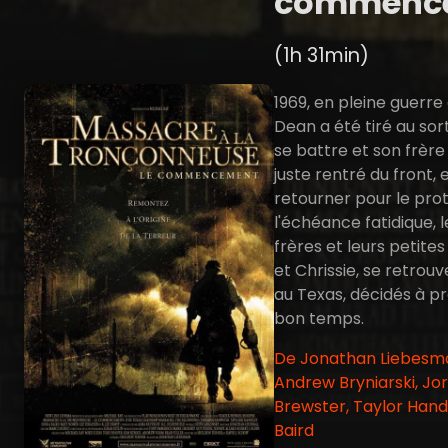
commenc
(1h 31min)
1969, en pleine guerre
Dean a été tiré au sor
se battre et son frère 
juste rentré du front, 
retourner pour le pro
l'échéance fatidique, 
frères et leurs petites
et Chrissie, se retrouv
au Texas, décidés à p
bon temps.
De Jonathan Liebesm
Andrew Bryniarski, Jo
Brewster, Taylor Hand
Baird