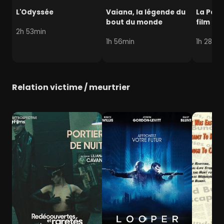
L'Odyssée
Vaiana, la légende du
La Pat' 
bout du monde
film mi
2h 53min
1h 56min
1h 28min
Relation victime / meurtrier