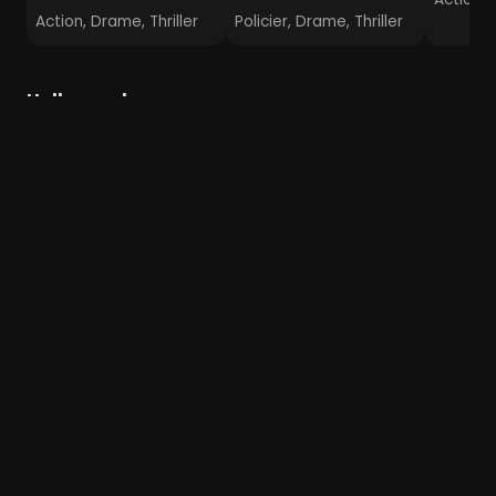
Action, Drame, Thriller
Policier, Drame, Thriller
Hollywood
Une Étoile est née
The Artist
Dans l'