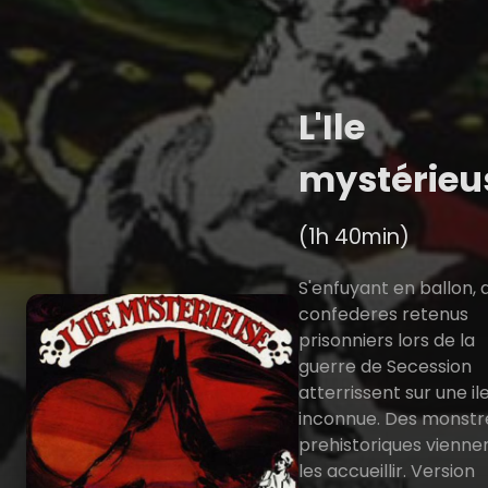
L'Ile
mystérieu
(1h 40min)
S'enfuyant en ballon, 
confederes retenus
prisonniers lors de la
guerre de Secession
atterrissent sur une il
inconnue. Des monstr
prehistoriques vienne
les accueillir. Version