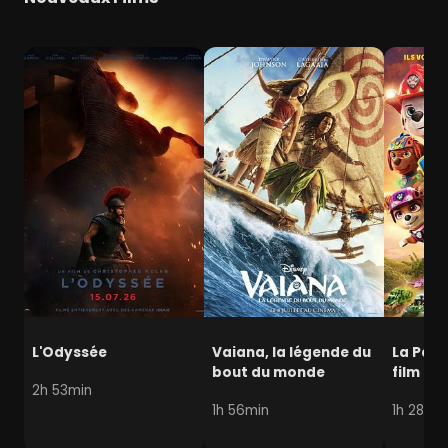
L'Odyssée
Vaiana, la légende du
La Pat' 
bout du monde
film mi
2h 53min
1h 56min
1h 28min