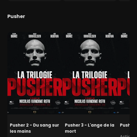
Pusher
Pusher 2 - Du sang sur
Pusher 3 - L'ange de la
Pusher
les mains
mort
Action, P