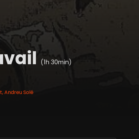
avail
(1h 30min)
t, Andreu Solé