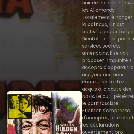
noir de carburant ave
les Allemands.
Totalement étranger
la politique, il n'est
motivé que par l'argen
Bientôt repéré par les
services secrets
américains, il se voit
proposer l'impunité s'i
accepte d'apparaître
aux yeux des siens
comme un traitre
acquis à la cause des
Nazis. Le but : pénétre
le parti fasciste.
Erickson s'empresse
d'accepter, et multipl
les déclarations
ouvertement pro-