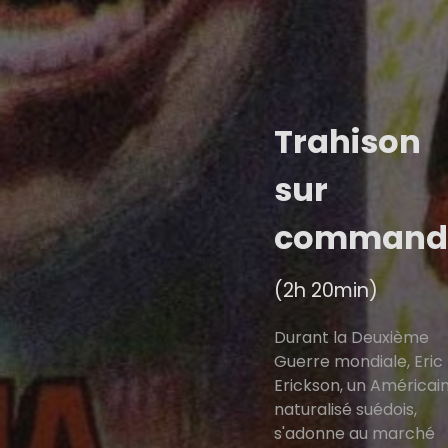
Trahison
sur
command
(2h 20min)
Durant la Deuxième
Guerre mondiale, Eric
Erickson, un Américai
naturalisé suédois,
s'adonne au marché