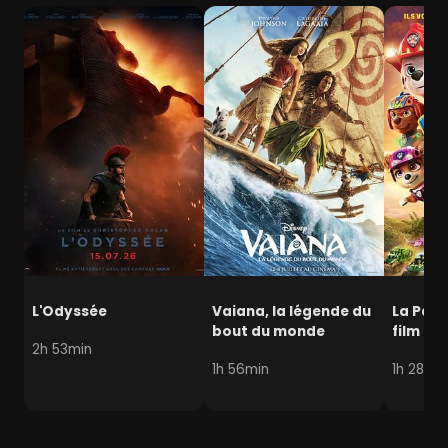
L'Odyssée
Vaiana, la légende du
La Pat' 
bout du monde
film mi
2h 53min
1h 56min
1h 28min