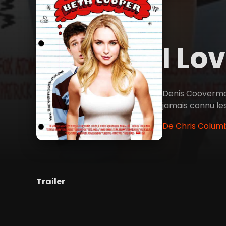
I Lo
Denis Cooverman 
jamais connu les
De Chris Columb
Trailer