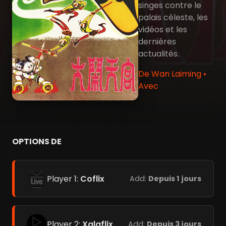
singes contre le
palais céleste, les
vidéos et les
dernières
actualités.
De Wan Laiming •
Avec
OPTIONS DE
Player 1:
Coflix
Add:
Depuis 1 jours
Player 2:
Xalaflix
Add:
Depuis 3 jours