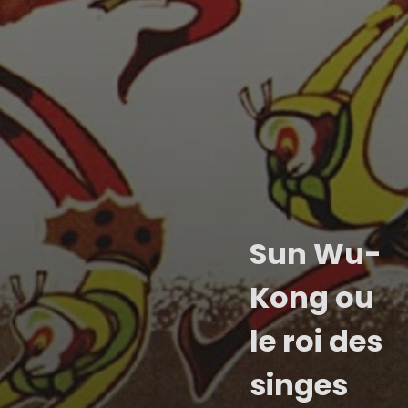
Sun Wu-
Kong ou
le roi des
singes