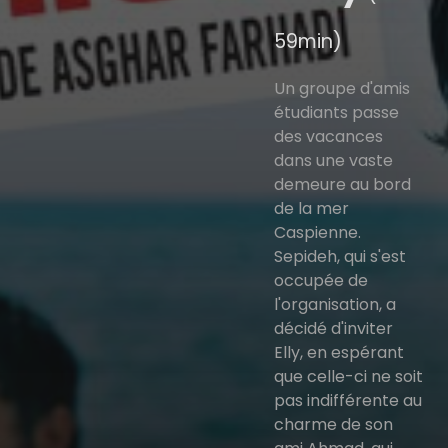
59min)
Un groupe d'amis
étudiants passe
des vacances
dans une vaste
demeure au bord
de la mer
Caspienne.
Sepideh, qui s'est
occupée de
l'organisation, a
décidé d'inviter
Elly, en espérant
que celle-ci ne soit
pas indifférente au
charme de son