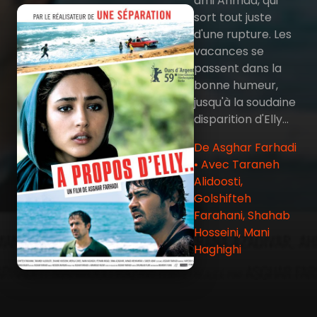
ami Ahmad, qui
sort tout juste
d'une rupture. Les
vacances se
passent dans la
bonne humeur,
jusqu'à la soudaine
disparition d'Elly...
De Asghar Farhadi
• Avec Taraneh
Alidoosti,
Golshifteh
Farahani, Shahab
Hosseini, Mani
Haghighi