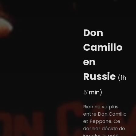
Don
Camillo
en
Russie
(1h
51min)
Rien ne va plus
entre Don Camillo
et Peppone. Ce
dernier décide de
jumeler le petit