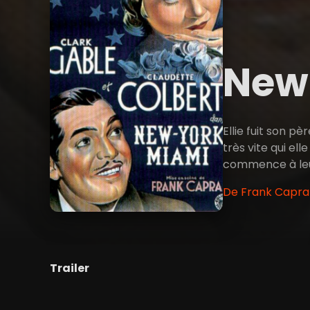
New
Ellie fuit son p
très vite qui el
commence à leur 
De Frank Capra 
Trailer