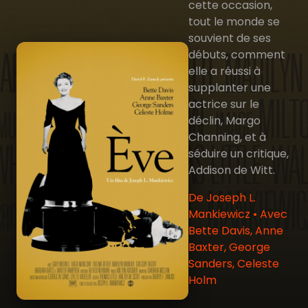
cette occasion,
tout le monde se
souvient de ses
débuts, comment
elle a réussi à
supplanter une
actrice sur le
déclin, Margo
Channing, et à
séduire un critique,
Addison de Witt.
De Joseph L.
Mankiewicz • Avec
Bette Davis, Anne
Baxter, George
Sanders, Celeste
Holm