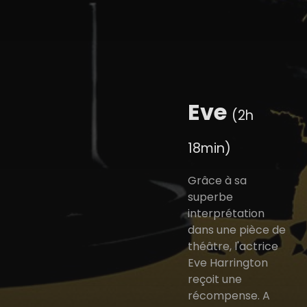
Eve
(2h
18min)
Grâce à sa
superbe
interprétation
dans une pièce de
théâtre, l'actrice
Eve Harrington
reçoit une
récompense. A