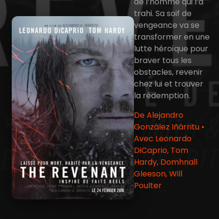
de l’homme qui l’a
trahi. Sa soif de
vengeance va se
transformer en une
lutte héroïque pour
braver tous les
obstacles, revenir
chez lui et trouver
la rédemption.
De Alejandro
González Iñárritu •
Avec Leonardo
DiCaprio, Tom
Hardy, Domhnall
Gleeson, Will
Poulter