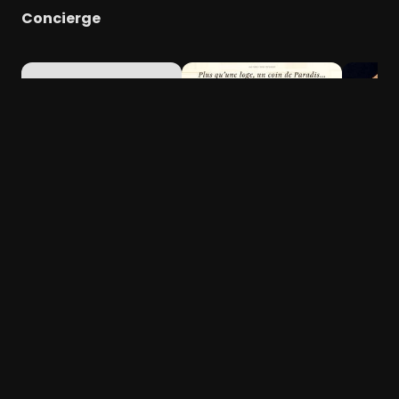
Concierge
The Search for John
La Cage Dorée
Azul
Gissing
Comédie
Drame
Comédie