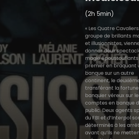
(2h 5min)
« Les Quatre Cavaliers 
groupe de brillants m
et illusionnistes, vien
donner deux spectacl
magie époustouflants :
premier en braquant 
banque sur un autre
continent, le deuxièm
transférant la fortune
banquier véreux sur le
comptes en banque d
public. Deux agents s
du FBI et d’Interpol so
déterminés à les arrê
avant qu’ils ne metten