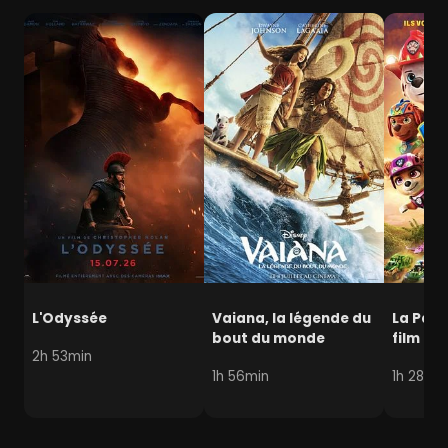
L'Odyssée
Vaiana, la légende du
La Pat' 
bout du monde
film mi
2h 53min
1h 56min
1h 28min