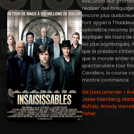
exécution leur prome
réaliser des braquage
encore plus audacieux.
font appel à Thaddeus
spécialiste reconnu p
expliquer les tours de
les plus sophistiqués. 
que la pression s’intens
que le monde entier a
spectaculaire tour fin
Cavaliers, la course c
montre commence.
De Louis Leterrier • Av
Jesse Eisenberg, Mark
Ruffalo, Woody Harrels
Fisher