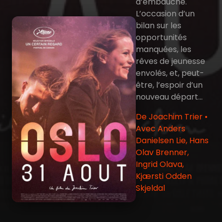
d’embauche.
L’occasion d’un
bilan sur les
opportunités
manquées, les
rêves de jeunesse
envolés, et, peut-
être, l’espoir d’un
nouveau départ…
De Joachim Trier •
Avec Anders
Danielsen Lie, Hans
Olav Brenner,
Ingrid Olava,
Kjærsti Odden
Skjeldal