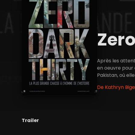
Zero
Après les atte
en oeuvre pour 
Pakistan, où ell
De Kathryn Bige
Trailer