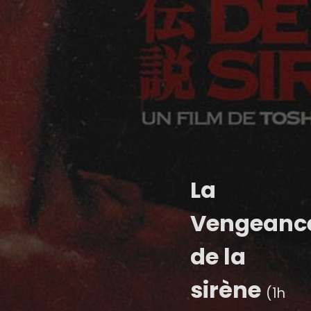
La
Vengeanc
de la
sirène
(1h