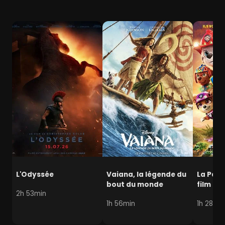
L'Odyssée
Vaiana, la légende du
La Pat' 
bout du monde
film mi
2h 53min
1h 56min
1h 28min