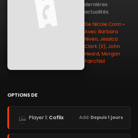
dernières
actualités.
De Nicole Conn •
Avec Barbara
Niven, Jessica
Clark (II), John
Heard, Morgan
Fairchild
OPTIONS DE
Player 1:
Coflix
Add:
Depuis 1 jours