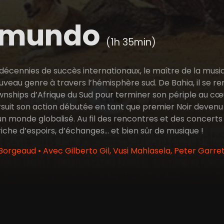
amundo
(1h 35min)
décennies de succès internationaux, le maître de la musiq
veau genre à travers l’hémisphère sud. De Bahia, il se ren
ownships d’Afrique du Sud pour terminer son périple au c
rsuit son action débutée en tant que premier Noir devenu m
un monde globalisé. Au fil des rencontres et des concerts se
iche d’espoirs, d’échanges… et bien sûr de musique !
Borgeaud • Avec Gilberto Gil, Vusi Mahlasela, Peter Garre