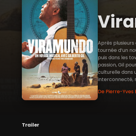
Vir
Après plusieurs 
tournée d’un nou
puis dans les t
passion, Gil pou
culturelle dans 
interconnecté, r
De Pierre-Yves 
Trailer