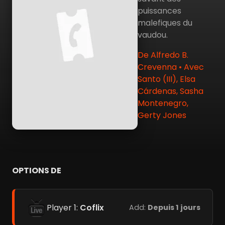
puissances
malefiques du
vaudou.
De Alfredo B.
Crevenna • Avec
Santo (III), Elsa
Cárdenas, Sasha
Montenegro,
Gerty Jones
OPTIONS DE
Player 1:
Coflix
Add:
Depuis 1 jours