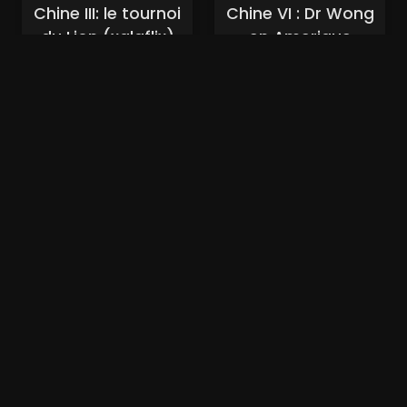
Chine III: le tournoi
Chine VI : Dr Wong
du Lion (xalaflix)
en Amerique
(xalaflix)
Nouveaux Films