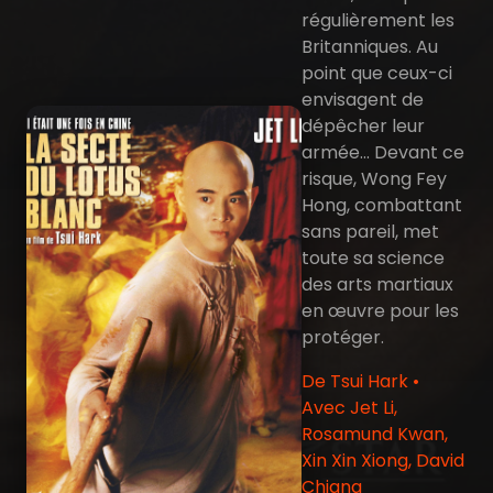
régulièrement les
Britanniques. Au
point que ceux-ci
envisagent de
dépêcher leur
armée... Devant ce
risque, Wong Fey
Hong, combattant
sans pareil, met
toute sa science
des arts martiaux
en œuvre pour les
protéger.
De Tsui Hark •
Avec Jet Li,
Rosamund Kwan,
Xin Xin Xiong, David
Chiang