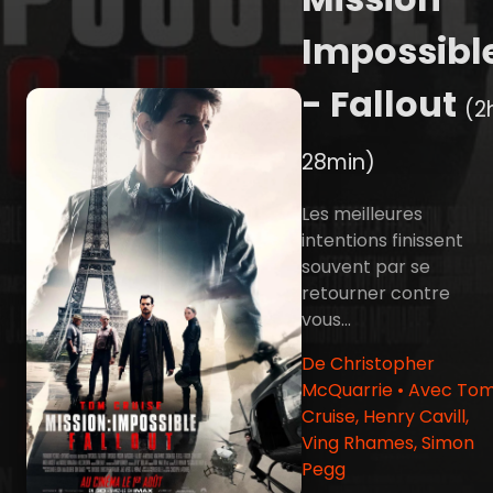
Impossibl
- Fallout
(2
28min)
Les meilleures
intentions finissent
souvent par se
retourner contre
vous…
De Christopher
McQuarrie • Avec To
Cruise, Henry Cavill,
Ving Rhames, Simon
Pegg