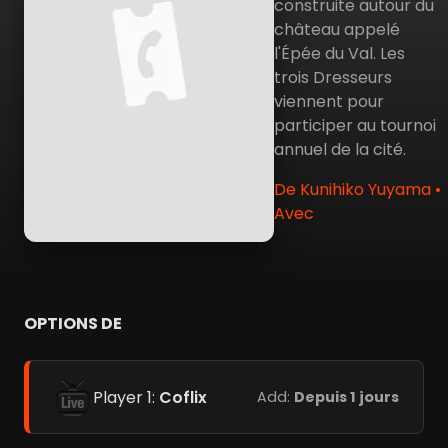
construite autour du
château appelé
l'Épée du Val. Les
trois Dresseurs
viennent pour
participer au tournoi
annuel de la cité.
De Kunihiko Yuyama •
Avec
OPTIONS DE
Player 1:
Coflix
Add:
Depuis 1 jours