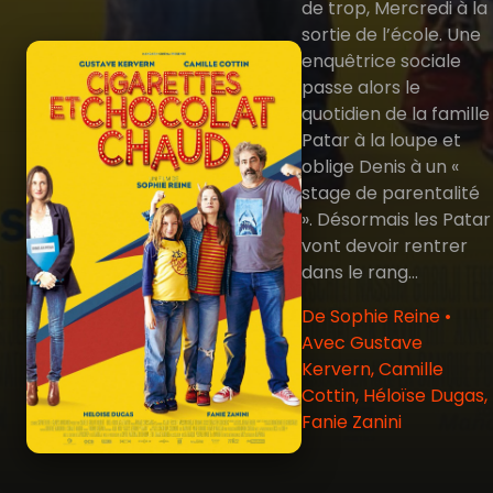
de trop, Mercredi à la
sortie de l’école. Une
enquêtrice sociale
passe alors le
quotidien de la famille
Patar à la loupe et
oblige Denis à un «
stage de parentalité
». Désormais les Patar
vont devoir rentrer
dans le rang…
De Sophie Reine •
Avec Gustave
Kervern, Camille
Cottin, Héloïse Dugas,
Fanie Zanini