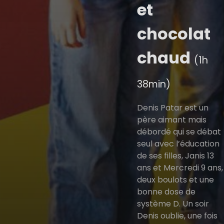
et
chocolat
chaud
(1h
38min)
Denis Patar est un
père aimant mais
débordé qui se débat
seul avec l’éducation
de ses filles, Janis 13
ans et Mercredi 9 ans,
deux boulots et une
bonne dose de
système D. Un soir
Denis oublie, une fois