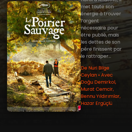
met toute son
énergie à trouver
l’argent
nécessaire pour
être publié, mais
les dettes de son
père finissent par
le rattraper…
De Nuri Bilge
Ceylan • Avec
Doğu Demirkol,
Murat Cemcir,
Bennu Yıldırımlar,
Hazar Ergüçlü