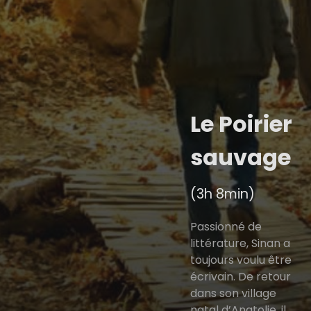
Le Poirier
sauvage
(3h 8min)
Passionné de
littérature, Sinan a
toujours voulu être
écrivain. De retour
dans son village
natal d’Anatolie, il