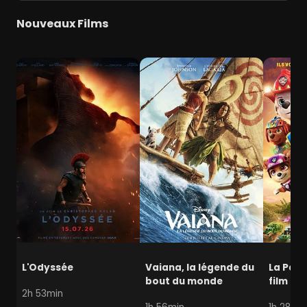
Nouveaux Films
L'Odyssée
Vaiana, la légende du
La Pat' 
bout du monde
film mi
2h 53min