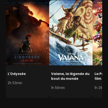
L'Odyssée
Vaiana, la légende du
La Pat' 
bout du monde
film mi
2h 53min
1h 56min
1h 28min