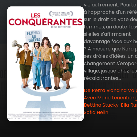
vie autrement. Pourta
à l’approche d'un ré
sur le droit de vote de
femmes, un doute l'assa
si elles s'affirmaient
davantage face aux
? A mesure que Nora
ses drôles d'idées, un 
changement s'empar
village, jusque chez les
récalcitrantes…
De Petra Biondina Vol
Avec Marie Leuenberg
Bettina Stucky, Ella R
Sofia Helin