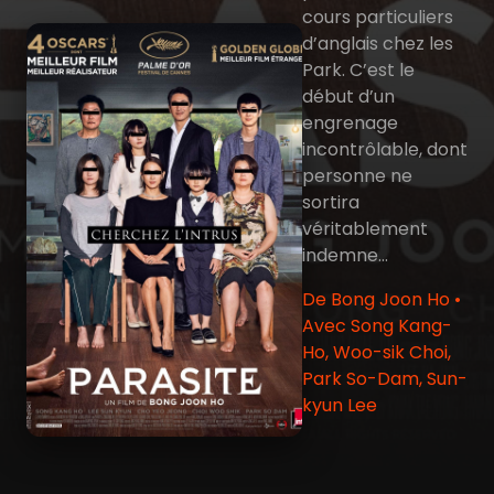
cours particuliers
d’anglais chez les
Park. C’est le
début d’un
engrenage
incontrôlable, dont
personne ne
sortira
véritablement
indemne...
De Bong Joon Ho •
Avec Song Kang-
Ho, Woo-sik Choi,
Park So-Dam, Sun-
kyun Lee