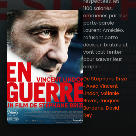
respectées, les
1100 salariés,
emmenés par leur
porte‑parole
Laurent Amédéo,
refusent cette
décision brutale et
vont tout tenter
pour sauver leur
emploi.
De Stéphane Brizé
• Avec Vincent
Lindon, Mélanie
Rover, Jacques
Borderie, David
Rey