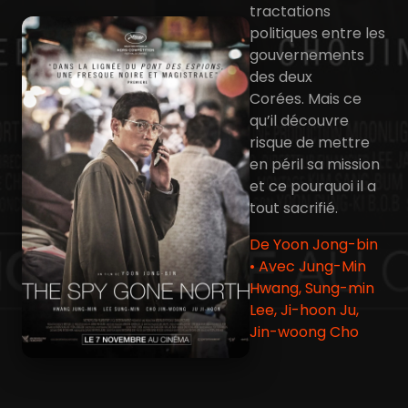
tractations
politiques entre les
gouvernements
des deux
Corées. Mais ce
qu’il découvre
risque de mettre
en péril sa mission
et ce pourquoi il a
tout sacrifié.
De Yoon Jong-bin
• Avec Jung-Min
Hwang, Sung-min
Lee, Ji-hoon Ju,
Jin-woong Cho