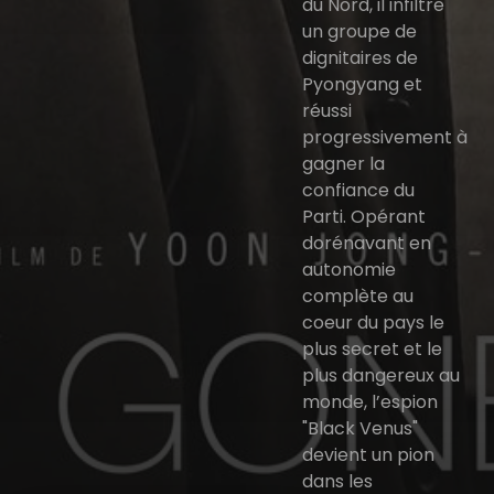
du Nord, il infiltre
un groupe de
dignitaires de
Pyongyang et
réussi
progressivement à
gagner la
confiance du
Parti. Opérant
dorénavant en
autonomie
complète au
coeur du pays le
plus secret et le
plus dangereux au
monde, l’espion
"Black Venus"
devient un pion
dans les