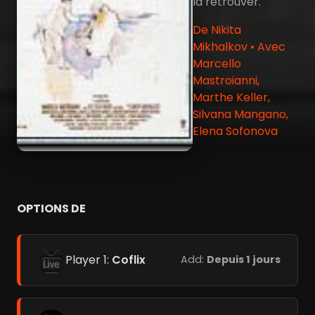
la retrouver.
De Nikita
Mikhalkov • Avec
Marcello
Mastroianni,
Marthe Keller,
Silvana Mangano,
Elena Sofonova
OPTIONS DE
Player 1:
Coflix
Add:
Depuis 1 jours