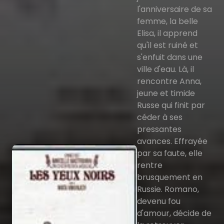
l'anniversaire de sa
femme, la belle
Elisa, il apprend
qu'il est ruiné et
s'enfuit dans une
ville d'eau. Là, il
rencontre Anna,
jeune et timide
Russe qui finit par
céder à ses
pressantes
avances. Effrayée
par sa faute, elle
rentre
brusquement en
Russie. Romano,
devenu fou
d'amour, décide de