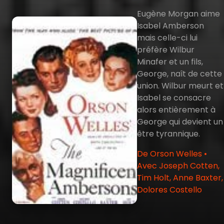
Eugène Morgan aime
Isabel Amberson
mais celle-ci lui
préfère Wilbur
Minafer et un fils,
George, naît de cette
union. Wilbur meurt et
Isabel se consacre
alors entièrement à
George qui devient un
être tyrannique.
De Orson Welles •
Avec Joseph Cotten,
Tim Holt, Anne Baxter,
Dolores Costello