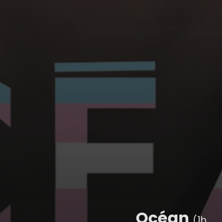
Océan
(1h