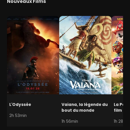
Nouveaux Films
L'Odyssée
Vaiana, la légende du
La Pat' 
bout du monde
film mi
2h 53min
1h 56min
1h 28min