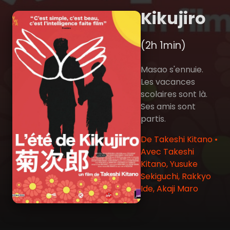
Kikujiro
(2h 1min)
Masao s'ennuie.
Les vacances
scolaires sont là.
Ses amis sont
partis.
De Takeshi Kitano •
Avec Takeshi
Kitano, Yusuke
Sekiguchi, Rakkyo
Ide, Akaji Maro