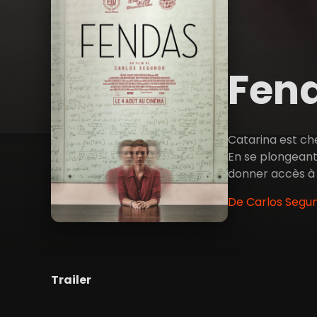
Fen
Catarina est ch
En se plongeant
donner accès à 
De Carlos Segun
Trailer