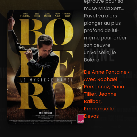
éprouve pour sa
muse Misia Sert…
Ravel va alors
plonger au plus
profond de lui-
même pour créer
son oeuvre
universelle, le
Bolero.
De Anne Fontaine •
Avec Raphaël
Personnaz, Doria
Tillier, Jeanne
Balibar,
Emmanuelle
Devos