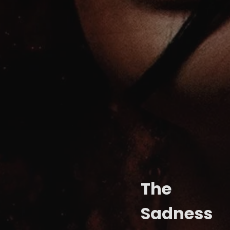
The
Sadness