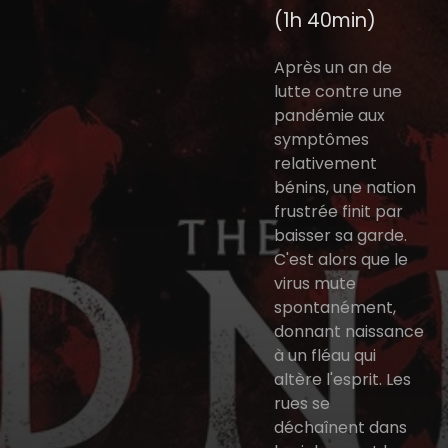
(1h 40min)
Après un an de
lutte contre une
pandémie aux
symptômes
relativement
bénins, une nation
frustrée finit par
baisser sa garde.
C'est alors que le
virus mute
spontanément,
donnant naissance
à un fléau qui
altère l'esprit. Les
rues se
déchaînent dans