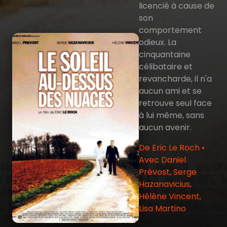
licencié à cause de
son
comportement
odieux. La
cinquantaine
célibataire et
revancharde, il n'a
aucun ami et se
retrouve seul face
à lui même, sans
aucun avenir.
De Eric Le Roch •
Avec Daniel
Prévost, Serge
Hazanavicius,
Hélène Vincent,
Lisa Martino