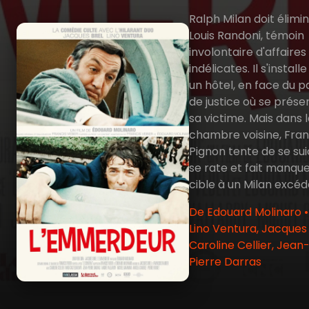
Ralph Milan doit élimi
Louis Randoni, témoin
involontaire d'affaires
indélicates. Il s'install
un hôtel, en face du pa
de justice où se prése
sa victime. Mais dans 
chambre voisine, Fran
Pignon tente de se sui
se rate et fait manque
cible à un Milan excédé
De Edouard Molinaro 
Lino Ventura, Jacques 
Caroline Cellier, Jean
Pierre Darras