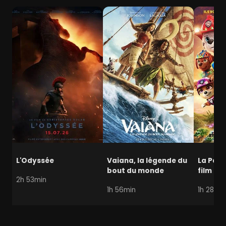
L'Odyssée
Vaiana, la légende du
La Pat' 
bout du monde
film mi
2h 53min
1h 56min
1h 28min