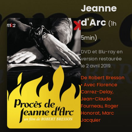
Jeanne
d'Arc
(1h
5min)
DVD et Blu-ray en
version restaurée
le 2 avril 2019.
De Robert Bresson
• Avec Florence
Carrez-Delay,
Jean-Claude
Fourneau, Roger
Honorat, Marc
Jacquier