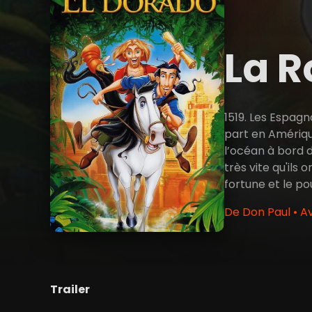
La R
1519. Les Espagn
part en Amérique
l’océan à bord d
très vite qu'ils
fortune et le pou
De Don Paul • A
Trailer