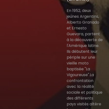
En 1952, deux
jeunes Argentins,
Alberto Granado
et Ernesto
Guevara, partent
à la découverte de
l'Amérique latine.
Ils débutent leur
périple sur une
vieille moto
baptisée "La
Vigoureuse".La
confrontation
avec la réalité
sociale et politique
des différents
pays visités altère