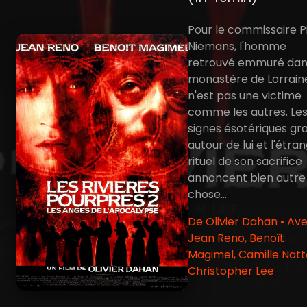
Pour le commissaire P
Niemans, l'homme
retrouvé emmuré dan
monastère de Lorrain
n'est pas une victime
comme les autres. Le
signes ésotériques gr
autour de lui et l'étra
rituel de son sacrifice
annoncent bien autre
chose...
De Olivier Dahan • Av
Jean Reno, Benoît
Magimel, Camille Natt
Christopher Lee