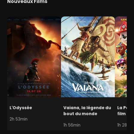
Nouveaux Films
L'Odyssée
Vaiana, la légende du
La Pat' 
bout du monde
film mi
2h 53min
1h 56min
1h 28min