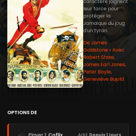
caractère joignent
leur force pour
protéger la
Jamaïque du joug
d'un tyran.
De James
Goldstone • Avec
Robert Shaw,
James Earl Jones,
Peter Boyle,
Geneviève Bujold
OPTIONS DE
Player 1:
Coflix
Add:
Depuis 1 jours