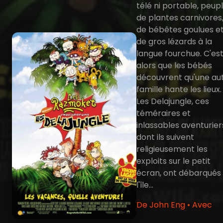
télé ni portable, peup
de plantes carnivores
de bébêtes goulues e
de gros lézards à la
langue fourchue. C'es
alors que les bébés
découvrent qu'une au
famille hante les lieux.
Les Delajungle, ces
téméraires et
inlassables aventurier
dont ils suivent
religieusement les
exploits sur le petit
écran, ont débarqués 
l'île...
De John Eng • Avec