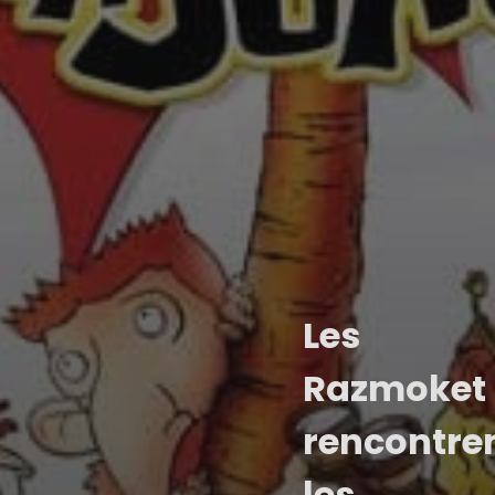
Les
Razmoket
rencontre
les