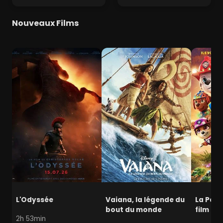
Nouveaux Films
L'Odyssée
Vaiana, la légende du
La Pat' 
bout du monde
film mi
2h 53min