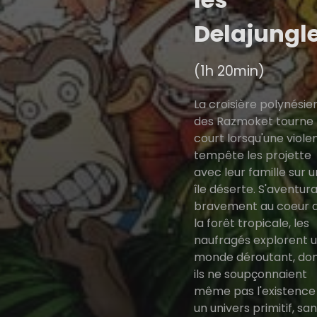
Delajungl
(1h 20min)
La croisière polynési
des Razmoket tourne
court lorsqu'une viole
tempête les projette
avec leur famille sur 
île déserte. S'aventur
bravement au coeur 
la forêt tropicale, les
naufragés explorent 
monde déroutant, do
ils ne soupçonnaient
même pas l'existence
un univers primitif, sa