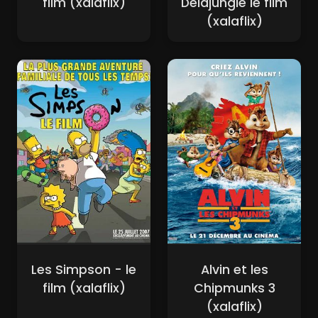
film (xalaflix)
Delajungle le film
(xalaflix)
Les Simpson - le
Alvin et les
film (xalaflix)
Chipmunks 3
(xalaflix)