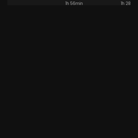
1h 56min
1h 28min
Conan