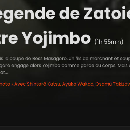
égende de Zatoic
tre Yojimbo
(1h 55min)
ous la coupe de Boss Masagoro, un fils de marchant et soup
oro engage alors Yojimbo comme garde du corps. Mais ce 
t...
moto • Avec Shintarō Katsu, Ayako Wakao, Osamu Takiz