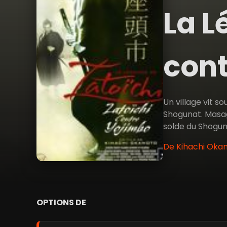
La L
con
Un village vit s
Shogunat. Masag
solde du Shoguna
De Kihachi Oka
OPTIONS DE