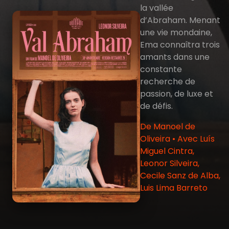
la vallée
d’Abraham. Menant
une vie mondaine,
Ema connaîtra trois
amants dans une
constante
recherche de
passion, de luxe et
de défis.
De Manoel de
Oliveira • Avec Luís
Miguel Cintra,
Leonor Silveira,
Cecile Sanz de Alba,
Luis Lima Barreto