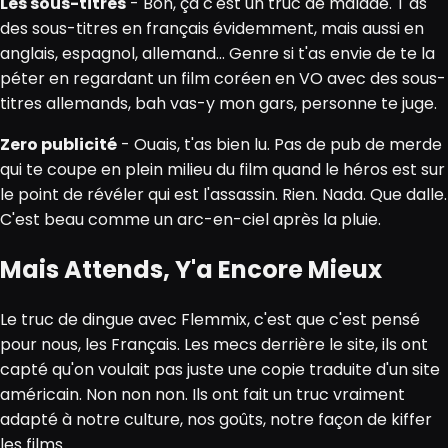
Les sous-titres
- Bon, ça c'est un truc de malade. T'as
des sous-titres en français évidemment, mais aussi en
anglais, espagnol, allemand... Genre si t'as envie de te la
péter en regardant un film coréen en VO avec des sous-
titres allemands, bah vas-y mon gars, personne te juge.
Zero publicité
- Ouais, t'as bien lu. Pas de pub de merde
qui te coupe en plein milieu du film quand le héros est sur
le point de révéler qui est l'assassin. Rien. Nada. Que dalle.
C'est beau comme un arc-en-ciel après la pluie.
Mais Attends, Y'a Encore Mieux
Le truc de dingue avec Flemmix, c'est que c'est pensé
pour nous, les Français. Les mecs derrière le site, ils ont
capté qu'on voulait pas juste une copie traduite d'un site
américain. Non non non. Ils ont fait un truc vraiment
adapté à notre culture, nos goûts, notre façon de kiffer
les films.