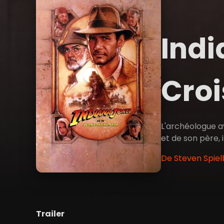
Indi
Cro
L'archéologue av
et de son père, 
De Steven Spiel
Trailer