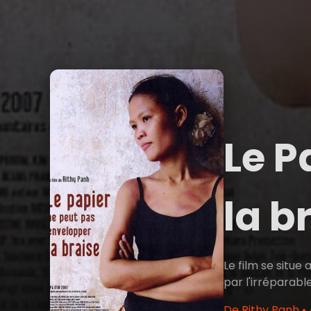
Le P
la b
Le film se situe
par l'irréparable
De Rithy Panh •