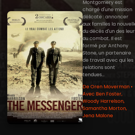
Montgomery est
chargé d'une mission
délicate : annoncer
aux familles la nouvell
du décès d'un des leur
au combat. Il est
formé par Anthony
Stone, un partenaire
de travail avec qui les
relations sont
tendues...
De Oren Moverman •
Avec Ben Foster,
Woody Harrelson,
Samantha Morton,
Jena Malone