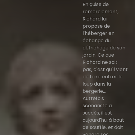
En guise de
remerciement,
Richard lui
propose de
l'héberger en
échange du
défrichage de son
jardin. Ce que
Richard ne sait
pas, c'est qu'il vient
de faire entrer le
loup dans la
bergerie...
Autrefois
scénariste a
succès, il est
aujourd'hui à bout
de souffle, et doit
vendre ses